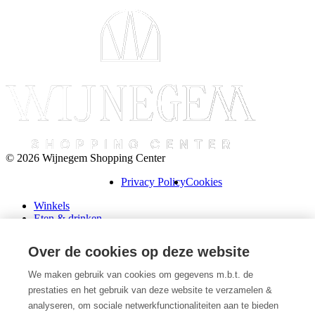
© 2026 Wijnegem Shopping Center
Privacy Policy
Cookies
Winkels
Eten & drinken
Praktische info
Schenk een cadeaubon
Over de cookies op deze website
Over ons
Wini’s
We maken gebruik van cookies om gegevens m.b.t. de
prestaties en het gebruik van deze website te verzamelen &
Plattegrond
Diensten
analyseren, om sociale netwerkfunctionaliteiten aan te bieden