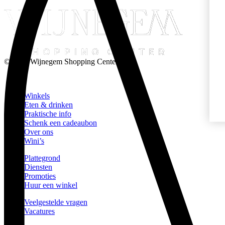
© 2026 Wijnegem Shopping Center
Winkels
Eten & drinken
Praktische info
Schenk een cadeaubon
Over ons
Wini’s
Plattegrond
Diensten
Promoties
Huur een winkel
Veelgestelde vragen
Vacatures