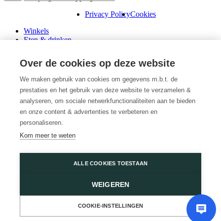
Privacy Policy
Cookies
Winkels
Eten & drinken
Praktische info
Schenk een cadeaubon
Over de cookies op deze website
Over ons
Wini’s
We maken gebruik van cookies om gegevens m.b.t. de
prestaties en het gebruik van deze website te verzamelen &
Plattegrond
Diensten
analyseren, om sociale netwerkfunctionaliteiten aan te bieden
Promoties
en onze content & advertenties te verbeteren en
Huur een winkel
personaliseren.
Veelgestelde vragen
Kom meer te weten
Vacatures
Wijnegem Shopping Center
ALLE COOKIES TOESTAAN
Turnhoutsebaan 5
WEIGEREN
2110 Wijnegem
03 350 14 44
of
Contacteer ons
COOKIE-INSTELLINGEN