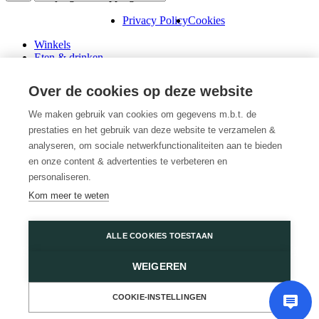
Privacy Policy
Cookies
Winkels
Eten & drinken
Praktische info
Schenk een cadeaubon
Over de cookies op deze website
Over ons
Wini’s
We maken gebruik van cookies om gegevens m.b.t. de
prestaties en het gebruik van deze website te verzamelen &
Plattegrond
Diensten
analyseren, om sociale netwerkfunctionaliteiten aan te bieden
Promoties
en onze content & advertenties te verbeteren en
Huur een winkel
personaliseren.
Veelgestelde vragen
Kom meer te weten
Vacatures
Wijnegem Shopping Center
ALLE COOKIES TOESTAAN
Turnhoutsebaan 5
WEIGEREN
2110 Wijnegem
03 350 14 44
of
Contacteer ons
COOKIE-INSTELLINGEN