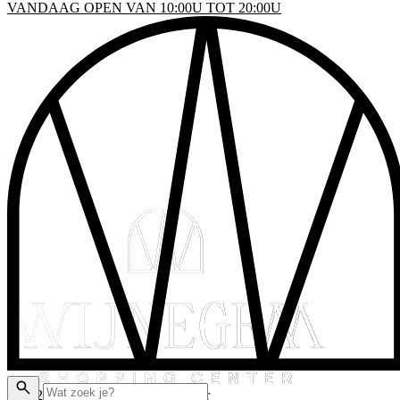
VANDAAG OPEN VAN 10:00U TOT 20:00U
INKELS
EN & DRINKEN
VENTS
LATTEGROND
AKTISCHE INFO
ADEAUBON
© 2026 Wijnegem Shopping Center