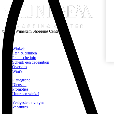
© 2026 Wijnegem Shopping Center
Winkels
Eten & drinken
Praktische info
Schenk een cadeaubon
Over ons
Wini’s
Plattegrond
Diensten
Promoties
Huur een winkel
Veelgestelde vragen
Vacatures