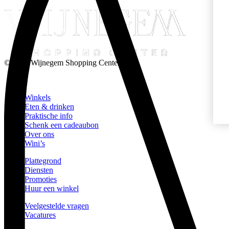
© 2026 Wijnegem Shopping Center
Winkels
Eten & drinken
Praktische info
Schenk een cadeaubon
Over ons
Wini’s
Plattegrond
Diensten
Promoties
Huur een winkel
Veelgestelde vragen
Vacatures