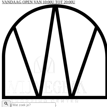
VANDAAG OPEN VAN 10:00U TOT 20:00U
INKELS
EN & DRINKEN
VENTS
LATTEGROND
AKTISCHE INFO
ADEAUBON
© 2026 Wijnegem Shopping Center