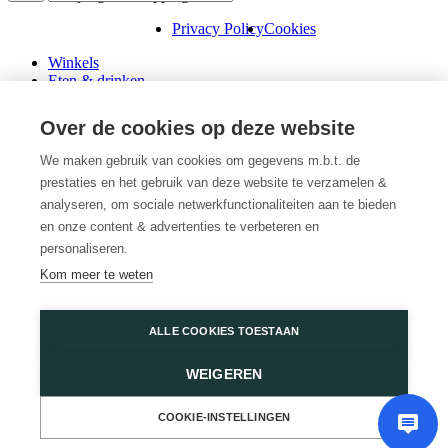
Privacy Policy
Cookies
Winkels
Eten & drinken
Praktische info
Schenk een cadeaubon
Over de cookies op deze website
Over ons
Wini’s
We maken gebruik van cookies om gegevens m.b.t. de
prestaties en het gebruik van deze website te verzamelen &
Plattegrond
Diensten
analyseren, om sociale netwerkfunctionaliteiten aan te bieden
Promoties
en onze content & advertenties te verbeteren en
Huur een winkel
personaliseren.
Veelgestelde vragen
Kom meer te weten
Vacatures
Wijnegem Shopping Center
ALLE COOKIES TOESTAAN
Turnhoutsebaan 5
WEIGEREN
2110 Wijnegem
03 350 14 44
of
Contacteer ons
COOKIE-INSTELLINGEN