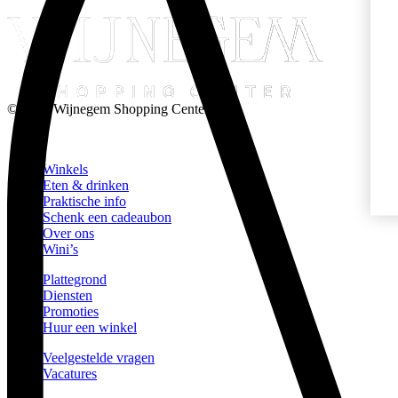
© 2026 Wijnegem Shopping Center
Winkels
Eten & drinken
Praktische info
Schenk een cadeaubon
Over ons
Wini’s
Plattegrond
Diensten
Promoties
Huur een winkel
Veelgestelde vragen
Vacatures