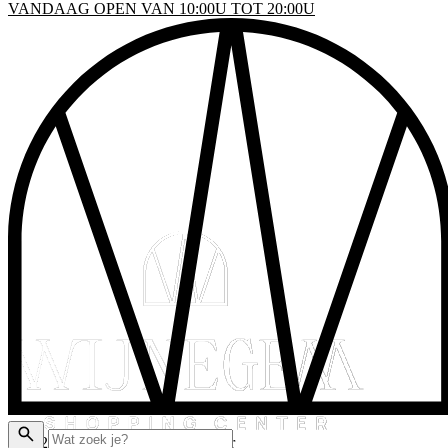
VANDAAG OPEN VAN 10:00U TOT 20:00U
INKELS
EN & DRINKEN
VENTS
LATTEGROND
AKTISCHE INFO
ADEAUBON
© 2026 Wijnegem Shopping Center