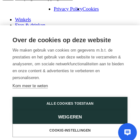
Privacy Policy
Cookies
Winkels
Eten & drinken
Praktische info
Schenk een cadeaubon
Over de cookies op deze website
Over ons
Wini’s
We maken gebruik van cookies om gegevens m.b.t. de
prestaties en het gebruik van deze website te verzamelen &
Plattegrond
Diensten
analyseren, om sociale netwerkfunctionaliteiten aan te bieden
Promoties
en onze content & advertenties te verbeteren en
Huur een winkel
personaliseren.
Veelgestelde vragen
Kom meer te weten
Vacatures
Wijnegem Shopping Center
ALLE COOKIES TOESTAAN
Turnhoutsebaan 5
WEIGEREN
2110 Wijnegem
03 350 14 44
of
Contacteer ons
COOKIE-INSTELLINGEN