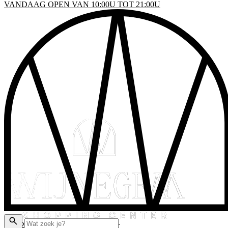
VANDAAG OPEN VAN 10:00U TOT 21:00U
INKELS
EN & DRINKEN
VENTS
LATTEGROND
AKTISCHE INFO
ADEAUBON
© 2026 Wijnegem Shopping Center