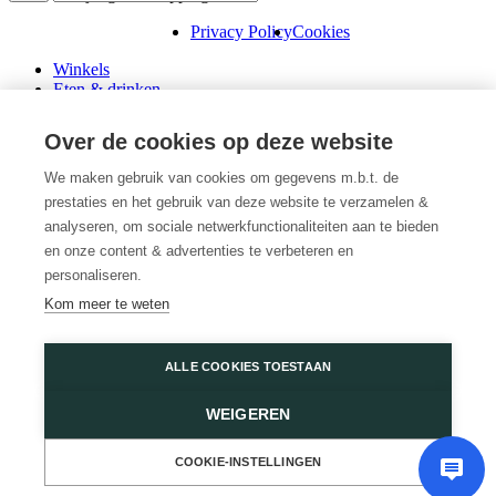
Privacy Policy
Cookies
Winkels
Eten & drinken
Praktische info
Schenk een cadeaubon
Over de cookies op deze website
Over ons
Wini’s
We maken gebruik van cookies om gegevens m.b.t. de
prestaties en het gebruik van deze website te verzamelen &
Plattegrond
Diensten
analyseren, om sociale netwerkfunctionaliteiten aan te bieden
Promoties
en onze content & advertenties te verbeteren en
Huur een winkel
personaliseren.
Veelgestelde vragen
Kom meer te weten
Vacatures
Wijnegem Shopping Center
ALLE COOKIES TOESTAAN
Turnhoutsebaan 5
WEIGEREN
2110 Wijnegem
03 350 14 44
of
Contacteer ons
COOKIE-INSTELLINGEN