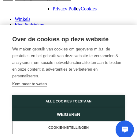
Privacy Policy
Cookies
Winkels
Eten & drinken
Praktische info
Schenk een cadeaubon
Over de cookies op deze website
Over ons
Wini’s
We maken gebruik van cookies om gegevens m.b.t. de
prestaties en het gebruik van deze website te verzamelen &
Plattegrond
Diensten
analyseren, om sociale netwerkfunctionaliteiten aan te bieden
Promoties
en onze content & advertenties te verbeteren en
Huur een winkel
personaliseren.
Veelgestelde vragen
Kom meer te weten
Vacatures
Wijnegem Shopping Center
ALLE COOKIES TOESTAAN
Turnhoutsebaan 5
WEIGEREN
2110 Wijnegem
03 350 14 44
of
Contacteer ons
COOKIE-INSTELLINGEN