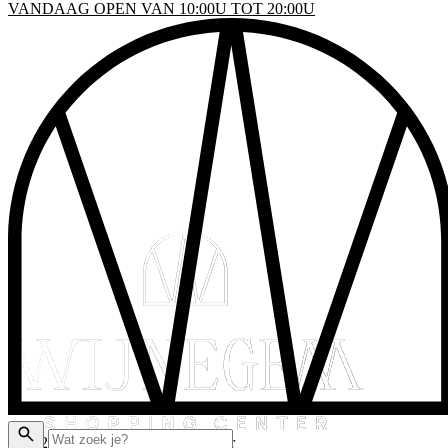
VANDAAG OPEN VAN 10:00U TOT 20:00U
INKELS
EN & DRINKEN
VENTS
LATTEGROND
AKTISCHE INFO
ADEAUBON
© 2026 Wijnegem Shopping Center