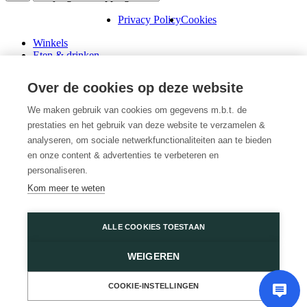
Privacy Policy
Cookies
Winkels
Eten & drinken
Praktische info
Schenk een cadeaubon
Over de cookies op deze website
Over ons
Wini’s
We maken gebruik van cookies om gegevens m.b.t. de
prestaties en het gebruik van deze website te verzamelen &
Plattegrond
Diensten
analyseren, om sociale netwerkfunctionaliteiten aan te bieden
Promoties
en onze content & advertenties te verbeteren en
Huur een winkel
personaliseren.
Veelgestelde vragen
Kom meer te weten
Vacatures
Wijnegem Shopping Center
ALLE COOKIES TOESTAAN
Turnhoutsebaan 5
WEIGEREN
2110 Wijnegem
03 350 14 44
of
Contacteer ons
COOKIE-INSTELLINGEN