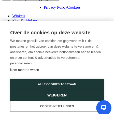
Privacy Policy
Cookies
Winkels
Eten & drinken
Praktische info
Schenk een cadeaubon
Over de cookies op deze website
Over ons
Wini’s
We maken gebruik van cookies om gegevens m.b.t. de
prestaties en het gebruik van deze website te verzamelen &
Plattegrond
Diensten
analyseren, om sociale netwerkfunctionaliteiten aan te bieden
Promoties
en onze content & advertenties te verbeteren en
Huur een winkel
personaliseren.
Veelgestelde vragen
Kom meer te weten
Vacatures
Wijnegem Shopping Center
ALLE COOKIES TOESTAAN
Turnhoutsebaan 5
WEIGEREN
2110 Wijnegem
03 350 14 44
of
Contacteer ons
COOKIE-INSTELLINGEN