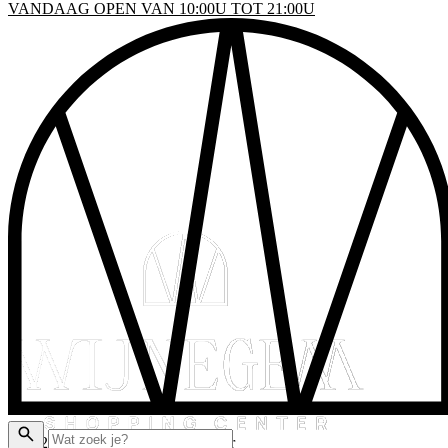
VANDAAG OPEN VAN 10:00U TOT 21:00U
INKELS
EN & DRINKEN
VENTS
LATTEGROND
AKTISCHE INFO
ADEAUBON
© 2026 Wijnegem Shopping Center