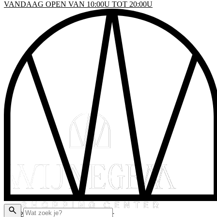
VANDAAG OPEN VAN 10:00U TOT 20:00U
INKELS
EN & DRINKEN
VENTS
LATTEGROND
AKTISCHE INFO
ADEAUBON
© 2026 Wijnegem Shopping Center