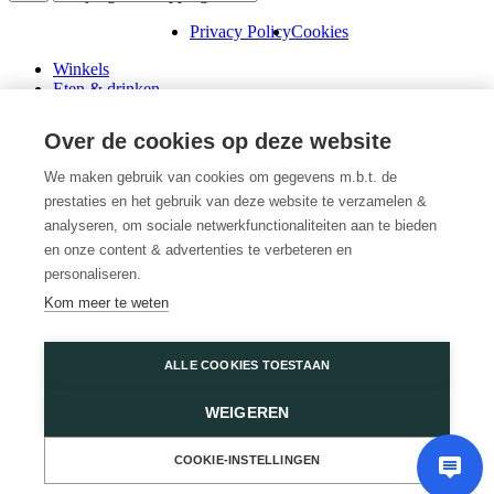
Privacy Policy
Cookies
Winkels
Eten & drinken
Praktische info
Schenk een cadeaubon
Over de cookies op deze website
Over ons
Wini’s
We maken gebruik van cookies om gegevens m.b.t. de
prestaties en het gebruik van deze website te verzamelen &
Plattegrond
Diensten
analyseren, om sociale netwerkfunctionaliteiten aan te bieden
Promoties
en onze content & advertenties te verbeteren en
Huur een winkel
personaliseren.
Veelgestelde vragen
Kom meer te weten
Vacatures
Wijnegem Shopping Center
ALLE COOKIES TOESTAAN
Turnhoutsebaan 5
WEIGEREN
2110 Wijnegem
03 350 14 44
of
Contacteer ons
COOKIE-INSTELLINGEN