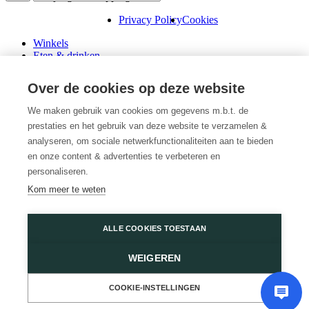
Privacy Policy
Cookies
Winkels
Eten & drinken
Praktische info
Schenk een cadeaubon
Over de cookies op deze website
Over ons
Wini’s
We maken gebruik van cookies om gegevens m.b.t. de
prestaties en het gebruik van deze website te verzamelen &
Plattegrond
Diensten
analyseren, om sociale netwerkfunctionaliteiten aan te bieden
Promoties
en onze content & advertenties te verbeteren en
Huur een winkel
personaliseren.
Veelgestelde vragen
Kom meer te weten
Vacatures
Wijnegem Shopping Center
ALLE COOKIES TOESTAAN
Turnhoutsebaan 5
WEIGEREN
2110 Wijnegem
03 350 14 44
of
Contacteer ons
COOKIE-INSTELLINGEN