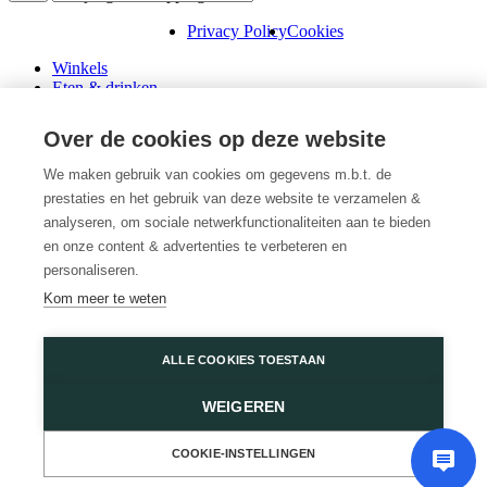
Privacy Policy
Cookies
Winkels
Eten & drinken
Praktische info
Schenk een cadeaubon
Over de cookies op deze website
Over ons
Wini’s
We maken gebruik van cookies om gegevens m.b.t. de
prestaties en het gebruik van deze website te verzamelen &
Plattegrond
Diensten
analyseren, om sociale netwerkfunctionaliteiten aan te bieden
Promoties
en onze content & advertenties te verbeteren en
Huur een winkel
personaliseren.
Veelgestelde vragen
Kom meer te weten
Vacatures
Wijnegem Shopping Center
ALLE COOKIES TOESTAAN
Turnhoutsebaan 5
WEIGEREN
2110 Wijnegem
03 350 14 44
of
Contacteer ons
COOKIE-INSTELLINGEN