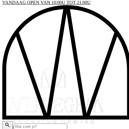
VANDAAG OPEN VAN 10:00U TOT 21:00U
INKELS
EN & DRINKEN
VENTS
LATTEGROND
AKTISCHE INFO
ADEAUBON
© 2026 Wijnegem Shopping Center