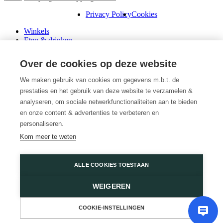
Privacy Policy
Cookies
Winkels
Eten & drinken
Praktische info
Schenk een cadeaubon
Over de cookies op deze website
Over ons
Wini’s
We maken gebruik van cookies om gegevens m.b.t. de
prestaties en het gebruik van deze website te verzamelen &
Plattegrond
Diensten
analyseren, om sociale netwerkfunctionaliteiten aan te bieden
Promoties
en onze content & advertenties te verbeteren en
Huur een winkel
personaliseren.
Veelgestelde vragen
Kom meer te weten
Vacatures
Wijnegem Shopping Center
ALLE COOKIES TOESTAAN
Turnhoutsebaan 5
WEIGEREN
2110 Wijnegem
03 350 14 44
of
Contacteer ons
COOKIE-INSTELLINGEN