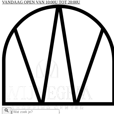
VANDAAG OPEN VAN 10:00U TOT 20:00U
INKELS
EN & DRINKEN
VENTS
LATTEGROND
AKTISCHE INFO
ADEAUBON
© 2026 Wijnegem Shopping Center