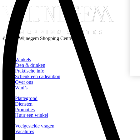
© 2026 Wijnegem Shopping Center
Winkels
Eten & drinken
Praktische info
Schenk een cadeaubon
Over ons
Wini’s
Plattegrond
Diensten
Promoties
Huur een winkel
Veelgestelde vragen
Vacatures