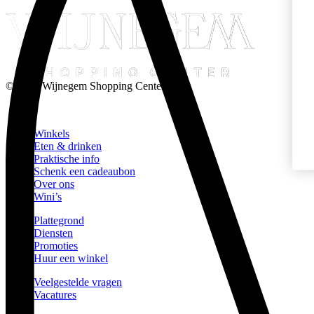
© 2026 Wijnegem Shopping Center
Winkels
Eten & drinken
Praktische info
Schenk een cadeaubon
Over ons
Wini’s
Plattegrond
Diensten
Promoties
Huur een winkel
Veelgestelde vragen
Vacatures