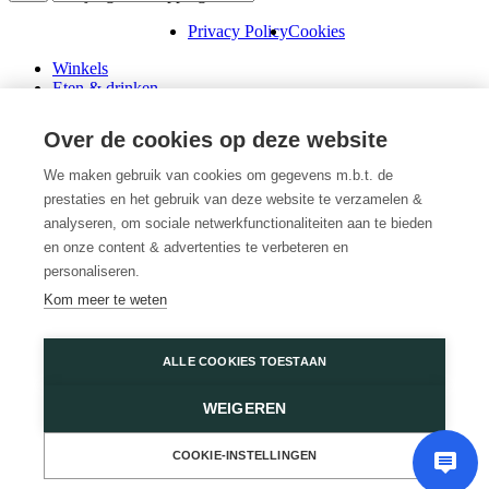
Privacy Policy
Cookies
Winkels
Eten & drinken
Praktische info
Schenk een cadeaubon
Over de cookies op deze website
Over ons
Wini’s
We maken gebruik van cookies om gegevens m.b.t. de
prestaties en het gebruik van deze website te verzamelen &
Plattegrond
Diensten
analyseren, om sociale netwerkfunctionaliteiten aan te bieden
Promoties
en onze content & advertenties te verbeteren en
Huur een winkel
personaliseren.
Veelgestelde vragen
Kom meer te weten
Vacatures
Wijnegem Shopping Center
ALLE COOKIES TOESTAAN
Turnhoutsebaan 5
WEIGEREN
2110 Wijnegem
03 350 14 44
of
Contacteer ons
COOKIE-INSTELLINGEN