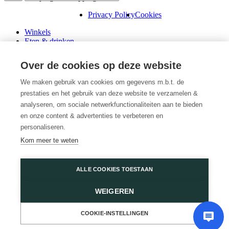
Privacy Policy
Cookies
Winkels
Eten & drinken
Praktische info
Schenk een cadeaubon
Over de cookies op deze website
Over ons
Wini’s
We maken gebruik van cookies om gegevens m.b.t. de
prestaties en het gebruik van deze website te verzamelen &
Plattegrond
Diensten
analyseren, om sociale netwerkfunctionaliteiten aan te bieden
Promoties
en onze content & advertenties te verbeteren en
Huur een winkel
personaliseren.
Veelgestelde vragen
Kom meer te weten
Vacatures
Wijnegem Shopping Center
ALLE COOKIES TOESTAAN
Turnhoutsebaan 5
WEIGEREN
2110 Wijnegem
03 350 14 44
of
Contacteer ons
COOKIE-INSTELLINGEN