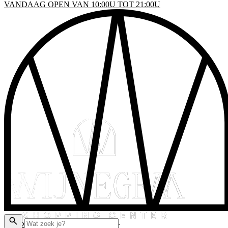
VANDAAG OPEN VAN 10:00U TOT 21:00U
INKELS
EN & DRINKEN
VENTS
LATTEGROND
AKTISCHE INFO
ADEAUBON
© 2026 Wijnegem Shopping Center