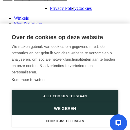
Privacy Policy
Cookies
Winkels
Eten & drinken
Praktische info
Schenk een cadeaubon
Over de cookies op deze website
Over ons
Wini’s
We maken gebruik van cookies om gegevens m.b.t. de
prestaties en het gebruik van deze website te verzamelen &
Plattegrond
Diensten
analyseren, om sociale netwerkfunctionaliteiten aan te bieden
Promoties
en onze content & advertenties te verbeteren en
Huur een winkel
personaliseren.
Veelgestelde vragen
Kom meer te weten
Vacatures
Wijnegem Shopping Center
ALLE COOKIES TOESTAAN
Turnhoutsebaan 5
WEIGEREN
2110 Wijnegem
03 350 14 44
of
Contacteer ons
COOKIE-INSTELLINGEN