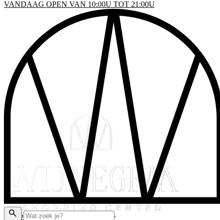
VANDAAG OPEN VAN 10:00U TOT 21:00U
INKELS
EN & DRINKEN
VENTS
LATTEGROND
AKTISCHE INFO
ADEAUBON
© 2026 Wijnegem Shopping Center