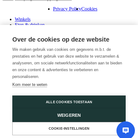
Privacy Policy
Cookies
Winkels
Eten & drinken
Praktische info
Schenk een cadeaubon
Over de cookies op deze website
Over ons
Wini’s
We maken gebruik van cookies om gegevens m.b.t. de
prestaties en het gebruik van deze website te verzamelen &
Plattegrond
Diensten
analyseren, om sociale netwerkfunctionaliteiten aan te bieden
Promoties
en onze content & advertenties te verbeteren en
Huur een winkel
personaliseren.
Veelgestelde vragen
Kom meer te weten
Vacatures
Wijnegem Shopping Center
ALLE COOKIES TOESTAAN
Turnhoutsebaan 5
WEIGEREN
2110 Wijnegem
03 350 14 44
of
Contacteer ons
COOKIE-INSTELLINGEN