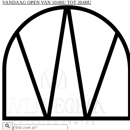
VANDAAG OPEN VAN 10:00U TOT 20:00U
INKELS
EN & DRINKEN
VENTS
LATTEGROND
AKTISCHE INFO
ADEAUBON
© 2026 Wijnegem Shopping Center