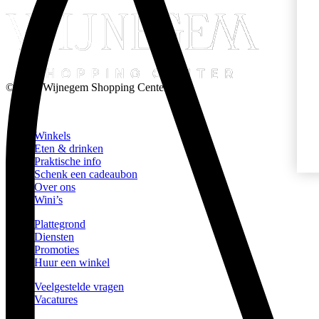
© 2026 Wijnegem Shopping Center
Winkels
Eten & drinken
Praktische info
Schenk een cadeaubon
Over ons
Wini’s
Plattegrond
Diensten
Promoties
Huur een winkel
Veelgestelde vragen
Vacatures