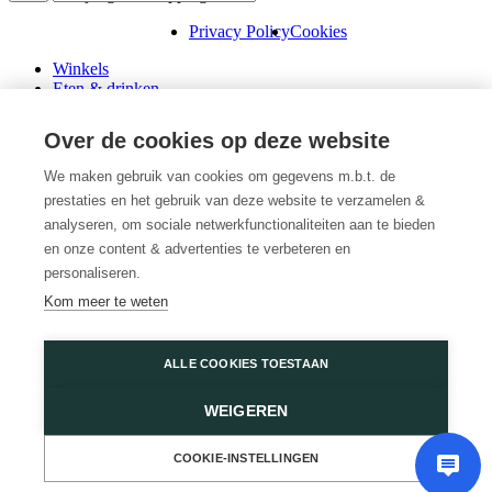
Privacy Policy
Cookies
Winkels
Eten & drinken
Praktische info
Schenk een cadeaubon
Over de cookies op deze website
Over ons
Wini’s
We maken gebruik van cookies om gegevens m.b.t. de
prestaties en het gebruik van deze website te verzamelen &
Plattegrond
Diensten
analyseren, om sociale netwerkfunctionaliteiten aan te bieden
Promoties
en onze content & advertenties te verbeteren en
Huur een winkel
personaliseren.
Veelgestelde vragen
Kom meer te weten
Vacatures
Wijnegem Shopping Center
ALLE COOKIES TOESTAAN
Turnhoutsebaan 5
WEIGEREN
2110 Wijnegem
03 350 14 44
of
Contacteer ons
COOKIE-INSTELLINGEN