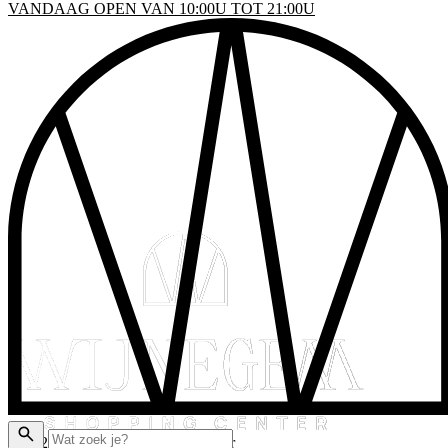
VANDAAG OPEN VAN 10:00U TOT 21:00U
INKELS
EN & DRINKEN
VENTS
LATTEGROND
AKTISCHE INFO
ADEAUBON
© 2026 Wijnegem Shopping Center