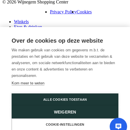
© 2026 Wijnegem Shopping Center
Privacy Policy
Cookies
Winkels
Eten & drinken
Praktische info
Schenk een cadeaubon
Over de cookies op deze website
Over ons
Wini’s
We maken gebruik van cookies om gegevens m.b.t. de
prestaties en het gebruik van deze website te verzamelen &
Plattegrond
Diensten
analyseren, om sociale netwerkfunctionaliteiten aan te bieden
Promoties
en onze content & advertenties te verbeteren en
Huur een winkel
personaliseren.
Veelgestelde vragen
Kom meer te weten
Vacatures
Wijnegem Shopping Center
ALLE COOKIES TOESTAAN
Turnhoutsebaan 5
WEIGEREN
2110 Wijnegem
03 350 14 44
of
Contacteer ons
COOKIE-INSTELLINGEN