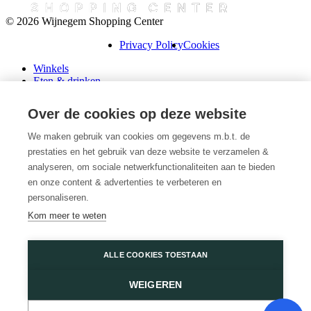
© 2026 Wijnegem Shopping Center
Privacy Policy
Cookies
Winkels
Eten & drinken
Praktische info
Schenk een cadeaubon
Over de cookies op deze website
Over ons
Wini’s
We maken gebruik van cookies om gegevens m.b.t. de
prestaties en het gebruik van deze website te verzamelen &
Plattegrond
Diensten
analyseren, om sociale netwerkfunctionaliteiten aan te bieden
Promoties
en onze content & advertenties te verbeteren en
Huur een winkel
personaliseren.
Veelgestelde vragen
Kom meer te weten
Vacatures
Wijnegem Shopping Center
ALLE COOKIES TOESTAAN
Turnhoutsebaan 5
WEIGEREN
2110 Wijnegem