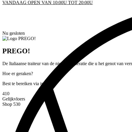
VANDAAG OPEN VAN 10:00U TOT 20:00U
KEN
Nu gesloten
D
PREGO!
INFO
De Italiaanse traiteur van de nieuwe generatie die u het genot van vers
Hoe er geraken?
Best te bereiken via inkom
4
10
Gelijkvloers
Shop 530