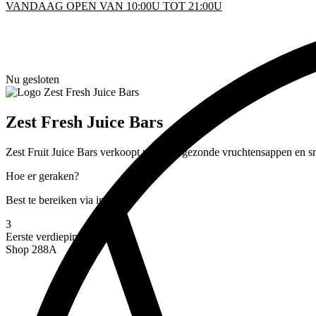
VANDAAG OPEN VAN 10:00U TOT 21:00U
KEN
Nu gesloten
D
Zest Fresh Juice Bars
INFO
Zest Fruit Juice Bars verkoopt verse en gezonde vruchtensappen en s
Hoe er geraken?
Best te bereiken via inkom
3
Eerste verdieping
Shop 288A