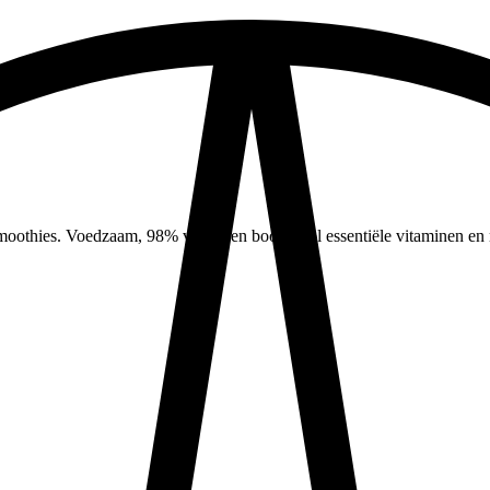
moothies. Voedzaam, 98% vetvrij en boordevol essentiële vitaminen en 