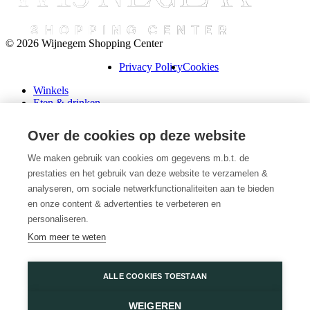
© 2026 Wijnegem Shopping Center
Privacy Policy
Cookies
Winkels
Eten & drinken
Praktische info
Schenk een cadeaubon
Over de cookies op deze website
Over ons
Wini’s
We maken gebruik van cookies om gegevens m.b.t. de
prestaties en het gebruik van deze website te verzamelen &
Plattegrond
Diensten
analyseren, om sociale netwerkfunctionaliteiten aan te bieden
Promoties
en onze content & advertenties te verbeteren en
Huur een winkel
personaliseren.
Veelgestelde vragen
Kom meer te weten
Vacatures
Wijnegem Shopping Center
ALLE COOKIES TOESTAAN
Turnhoutsebaan 5
WEIGEREN
2110 Wijnegem