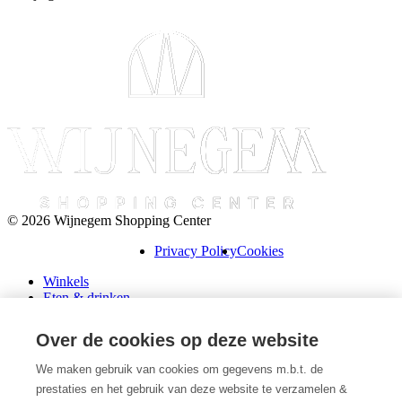
© 2026 Wijnegem Shopping Center
Privacy Policy
Cookies
Winkels
Eten & drinken
Praktische info
Schenk een cadeaubon
Over de cookies op deze website
Over ons
Wini’s
We maken gebruik van cookies om gegevens m.b.t. de
prestaties en het gebruik van deze website te verzamelen &
Plattegrond