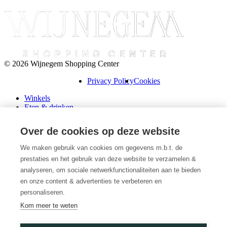
© 2026 Wijnegem Shopping Center
Privacy Policy
Cookies
Winkels
Eten & drinken
Praktische info
Schenk een cadeaubon
Over de cookies op deze website
Over ons
Wini’s
We maken gebruik van cookies om gegevens m.b.t. de
prestaties en het gebruik van deze website te verzamelen &
Plattegrond
Diensten
analyseren, om sociale netwerkfunctionaliteiten aan te bieden
Promoties
en onze content & advertenties te verbeteren en
Huur een winkel
personaliseren.
Veelgestelde vragen
Kom meer te weten
Vacatures