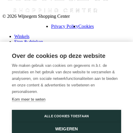
© 2026 Wijnegem Shopping Center
Privacy Policy
Cookies
Winkels
Eten & drinken
Praktische info
Schenk een cadeaubon
Over de cookies op deze website
Over ons
Wini’s
We maken gebruik van cookies om gegevens m.b.t. de
prestaties en het gebruik van deze website te verzamelen &
Plattegrond
Diensten
analyseren, om sociale netwerkfunctionaliteiten aan te bieden
Promoties
en onze content & advertenties te verbeteren en
Huur een winkel
personaliseren.
Veelgestelde vragen
Kom meer te weten
Vacatures
Wijnegem Shopping Center
ALLE COOKIES TOESTAAN
Turnhoutsebaan 5
WEIGEREN
2110 Wijnegem