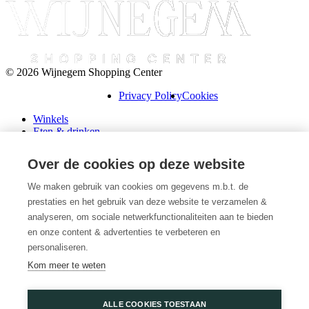
© 2026 Wijnegem Shopping Center
Privacy Policy
Cookies
Winkels
Eten & drinken
Praktische info
Schenk een cadeaubon
Over de cookies op deze website
Over ons
Wini’s
We maken gebruik van cookies om gegevens m.b.t. de
prestaties en het gebruik van deze website te verzamelen &
Plattegrond
Diensten
analyseren, om sociale netwerkfunctionaliteiten aan te bieden
Promoties
en onze content & advertenties te verbeteren en
Huur een winkel
personaliseren.
Veelgestelde vragen
Kom meer te weten
Vacatures
Wijnegem Shopping Center
ALLE COOKIES TOESTAAN