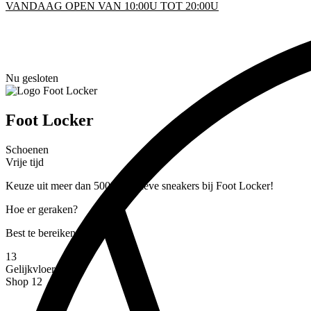
VANDAAG OPEN VAN 10:00U TOT 20:00U
KEN
Nu gesloten
D
Foot Locker
INFO
Schoenen
Vrije tijd
Keuze uit meer dan 500 exclusieve sneakers bij Foot Locker!
Hoe er geraken?
Best te bereiken via inkom
13
Gelijkvloers
Shop 12