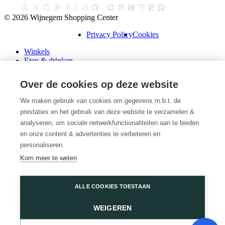
© 2026 Wijnegem Shopping Center
Privacy Policy
Cookies
Winkels
Eten & drinken
Praktische info
Schenk een cadeaubon
Over de cookies op deze website
Over ons
Wini’s
We maken gebruik van cookies om gegevens m.b.t. de
prestaties en het gebruik van deze website te verzamelen &
Plattegrond
Diensten
analyseren, om sociale netwerkfunctionaliteiten aan te bieden
Promoties
en onze content & advertenties te verbeteren en
Huur een winkel
personaliseren.
Veelgestelde vragen
Kom meer te weten
Vacatures
Wijnegem Shopping Center
ALLE COOKIES TOESTAAN
Turnhoutsebaan 5
WEIGEREN
2110 Wijnegem