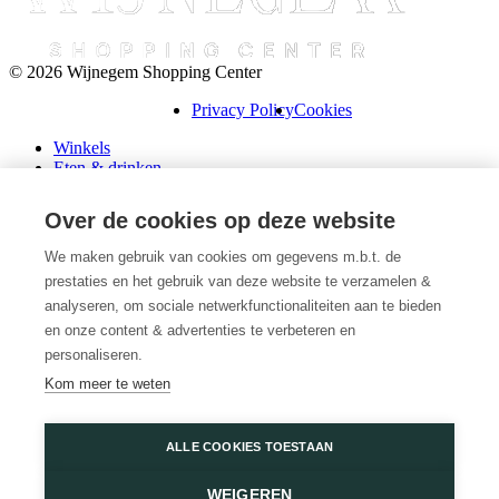
© 2026 Wijnegem Shopping Center
Privacy Policy
Cookies
Winkels
Eten & drinken
Praktische info
Schenk een cadeaubon
Over de cookies op deze website
Over ons
Wini’s
We maken gebruik van cookies om gegevens m.b.t. de
prestaties en het gebruik van deze website te verzamelen &
Plattegrond
Diensten
analyseren, om sociale netwerkfunctionaliteiten aan te bieden
Promoties
en onze content & advertenties te verbeteren en
Huur een winkel
personaliseren.
Veelgestelde vragen
Kom meer te weten
Vacatures
Wijnegem Shopping Center
ALLE COOKIES TOESTAAN
Turnhoutsebaan 5
WEIGEREN