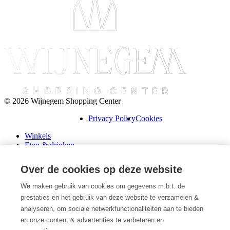
© 2026 Wijnegem Shopping Center
Privacy Policy
Cookies
Winkels
Eten & drinken
Praktische info
Schenk een cadeaubon
Over de cookies op deze website
Over ons
Wini’s
We maken gebruik van cookies om gegevens m.b.t. de
prestaties en het gebruik van deze website te verzamelen &
Plattegrond
Diensten
analyseren, om sociale netwerkfunctionaliteiten aan te bieden
Promoties
en onze content & advertenties te verbeteren en
Huur een winkel