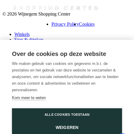
© 2026 Wijnegem Shopping Center
Privacy Policy
Cookies
Winkels
Eten & drinken
Praktische info
Schenk een cadeaubon
Over de cookies op deze website
Over ons
Wini’s
We maken gebruik van cookies om gegevens m.b.t. de
prestaties en het gebruik van deze website te verzamelen &
Plattegrond
Diensten
analyseren, om sociale netwerkfunctionaliteiten aan te bieden
Promoties
en onze content & advertenties te verbeteren en
Huur een winkel
personaliseren.
Veelgestelde vragen
Kom meer te weten
Vacatures
Wijnegem Shopping Center
ALLE COOKIES TOESTAAN
Turnhoutsebaan 5
WEIGEREN
2110 Wijnegem