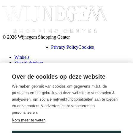
© 2026 Wijnegem Shopping Center
Privacy Policy
Cookies
Winkels
Eten & drinken
Praktische info
Schenk een cadeaubon
Over de cookies op deze website
Over ons
Wini’s
We maken gebruik van cookies om gegevens m.b.t. de
prestaties en het gebruik van deze website te verzamelen &
Plattegrond
Diensten
analyseren, om sociale netwerkfunctionaliteiten aan te bieden
Promoties
en onze content & advertenties te verbeteren en
Huur een winkel
personaliseren.
Veelgestelde vragen
Kom meer te weten
Vacatures