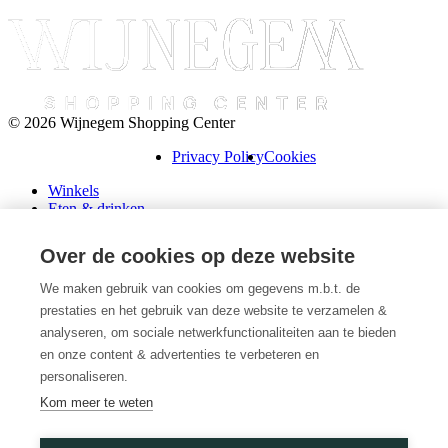
© 2026 Wijnegem Shopping Center
Privacy Policy
Cookies
Winkels
Eten & drinken
Praktische info
Schenk een cadeaubon
Over de cookies op deze website
Over ons
Wini’s
We maken gebruik van cookies om gegevens m.b.t. de
prestaties en het gebruik van deze website te verzamelen &
Plattegrond
Diensten
analyseren, om sociale netwerkfunctionaliteiten aan te bieden
Promoties
en onze content & advertenties te verbeteren en
Huur een winkel
personaliseren.
Veelgestelde vragen
Kom meer te weten
Vacatures