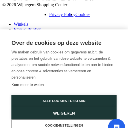
© 2026 Wijnegem Shopping Center
Privacy Policy
Cookies
Winkels
Eten & drinken
Praktische info
Schenk een cadeaubon
Over de cookies op deze website
Over ons
Wini’s
We maken gebruik van cookies om gegevens m.b.t. de
prestaties en het gebruik van deze website te verzamelen &
Plattegrond
Diensten
analyseren, om sociale netwerkfunctionaliteiten aan te bieden
Promoties
en onze content & advertenties te verbeteren en
Huur een winkel
personaliseren.
Veelgestelde vragen
Kom meer te weten
Vacatures
Wijnegem Shopping Center
ALLE COOKIES TOESTAAN
Turnhoutsebaan 5
WEIGEREN
2110 Wijnegem
03 350 14 44
of
Contacteer ons
COOKIE-INSTELLINGEN